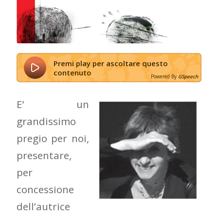
Premi play per ascoltare questo
contenuto
Powered By
GSpeech
E’ un
grandissimo
pregio per noi,
presentare,
per
concessione
dell’autrice