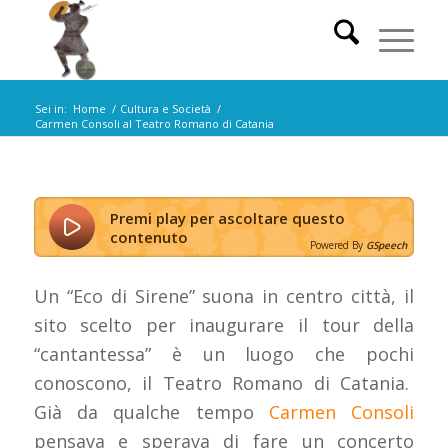
Sei in:
Home
/
Cultura e Società
/
Carmen Consoli al Teatro Romano di Catania
Premi play per ascoltare questo
contenuto
Powered By
GSpeech
Un “Eco di Sirene” suona in centro città, il
sito scelto per inaugurare il tour della
“cantantessa” è un luogo che pochi
conoscono, il Teatro Romano di Catania.
Già da qualche tempo
Carmen Consoli
pensava e sperava di fare un concerto