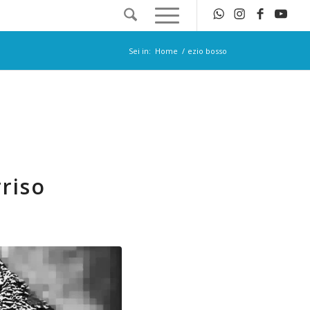
Sei in:
Home
/
ezio bosso
riso