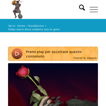
Sei in:
Home
/
Vivo&Scrivo
/
Della rosa in dono vediamo solo le spine
Premi play per ascoltare questo
contenuto
Powered By
GSpeech