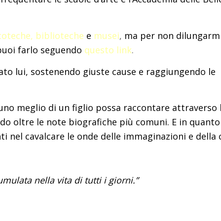
coteche
,
biblioteche
e
musei
,
ma per non dilungarmi
 puoi farlo seguendo
questo link
.
tato lui, sostenendo giuste cause e raggiungendo le
uno meglio di un figlio possa raccontare attraverso l
ando oltre le note biografiche più comuni. E in quant
 nel cavalcare le onde delle immaginazioni e della c
ulata nella vita di tutti i giorni.”