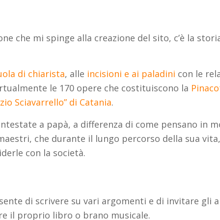
ne che mi spinge alla creazione del sito, c’è la stor
uola di chiarista
, alle
incisioni e ai paladini
con le rela
irtualmente le 170 opere che costituiscono la
Pinaco
io Sciavarrello” di Catania
.
intestate a papà, a differenza di come pensano in m
maestri, che durante il lungo percorso della sua vita
derle con la società.
nsente di scrivere su vari argomenti e di invitare gli 
e il proprio libro o brano musicale.