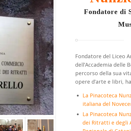
Fondatore di 
Mus
Fondatore del Liceo Art
dell’Accademia delle Be
percorso della sua vit
opere d’arte e libri, ha
La Pinacoteca Nunzi
italiana del Novece
La Pinacoteca Nunzi
dei Ritratti e degli