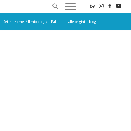
Sei in:
Home
/
Il mio blog
/
Il Paladino, dalle origini al blog