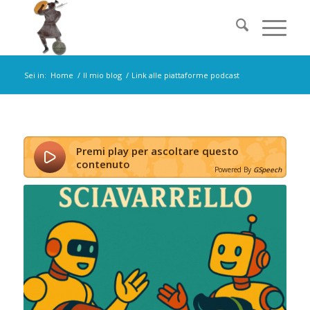
Sei in:
Home
/
Il mio blog
/
Link alle piattaforme podcast
Premi play per ascoltare questo
contenuto
Powered By
GSpeech