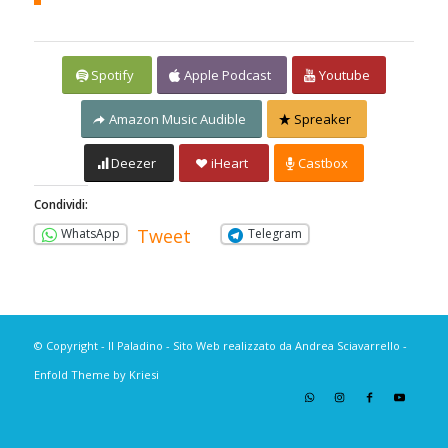
Spotify
Apple Podcast
Youtube
Amazon Music Audible
Spreaker
Deezer
iHeart
Castbox
Condividi:
Tweet
WhatsApp
Telegram
© Copyright - Il Paladino - Sito Web realizzato da Andrea Sciavarrello -
Enfold Theme by Kriesi