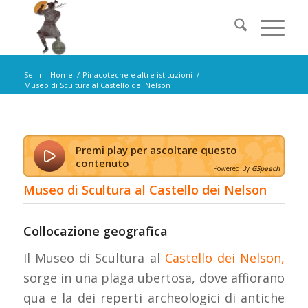
Sei in:
Home
/
Pinacoteche e altre istituzioni
/
Museo di Scultura al Castello dei Nelson
Premi play per ascoltare questo
contenuto
Powered By
GSpeech
Museo di Scultura al Castello dei Nelson
Collocazione geografica
Il Museo di Scultura al
Castello dei Nelson
,
sorge in una plaga ubertosa, dove affiorano
qua e la dei reperti archeologici di antiche