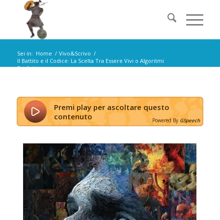
Sei in:
Home
/
Vivo&Scrivo
/
Il Battito e il Codice: La Scelta Tra Essere Vivi o Algoritmi
Perfetti
Premi play per ascoltare questo
contenuto
Powered By
GSpeech