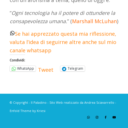
con un aforisma a tema, quello di oggi è:
“
Ogni tecnologia ha il potere di ottundere la
consapevolezza umana.
” (
Marshall McLuhan
)
Se hai apprezzato questa mia riflessione,
valuta l’idea di seguirne altre anche sul mio
canale whatsapp
Condividi:
WhatsApp
Telegram
Tweet
© Copyright - Il Paladino - Sito Web realizzato da Andrea Sciavarrello -
Enfold Theme by Kriesi