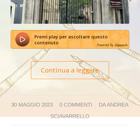
Premi play per ascoltare questo
contenuto
Powered By
GSpeech
Continua a leggere
/
/
30 MAGGIO 2023
0 COMMENTI
DA
ANDREA
SCIAVARRELLO