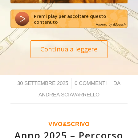
Premi play per ascoltare questo
contenuto
Powered By
GSpeech
Continua a leggere
/
/
30 SETTEMBRE 2025
0 COMMENTI
DA
ANDREA SCIAVARRELLO
VIVO&SCRIVO
Anno 2025 – Percorso