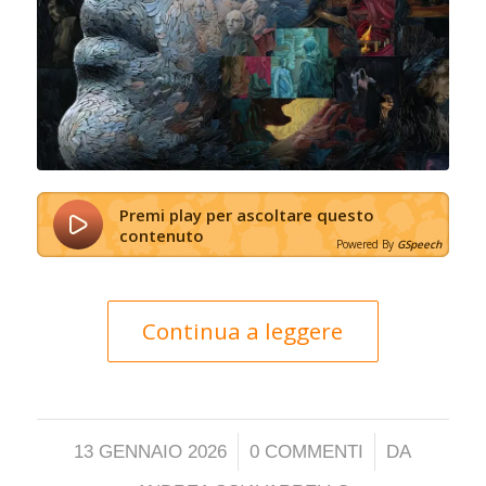
Premi play per ascoltare questo
contenuto
Powered By
GSpeech
Continua a leggere
/
/
13 GENNAIO 2026
0 COMMENTI
DA