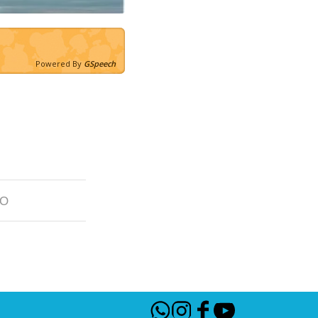
Powered By
GSpeech
LO