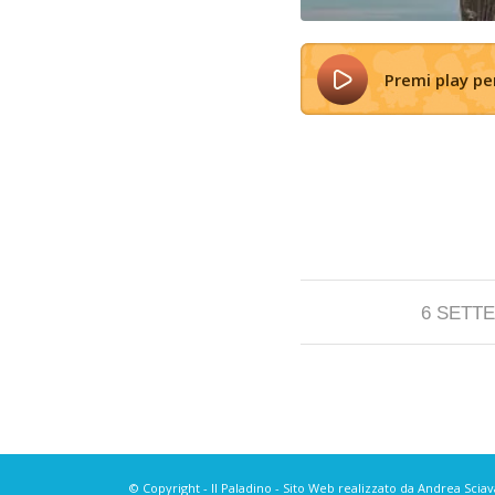
Premi play p
6 SETT
© Copyright - Il Paladino - Sito Web realizzato da Andrea Sciav