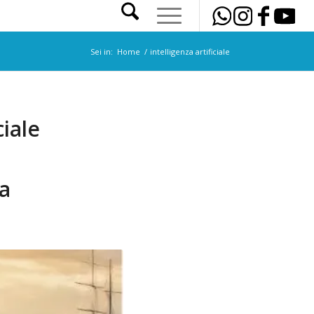
Sei in:
Home
/
intelligenza artificiale
ciale
za