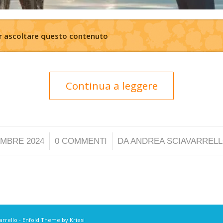
er ascoltare questo contenuto
Continua a leggere
/
/
EMBRE 2024
0 COMMENTI
DA
ANDREA SCIAVARREL
arrello -
Enfold Theme by Kriesi