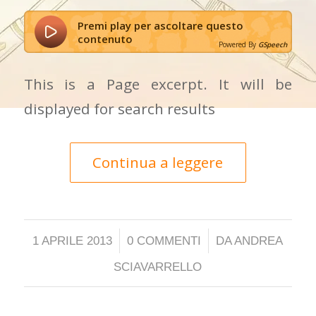
Premi play per ascoltare questo
contenuto
Powered By
GSpeech
This is a Page excerpt. It will be
displayed for search results
Continua a leggere
/
/
1 APRILE 2013
0 COMMENTI
DA
ANDREA
SCIAVARRELLO